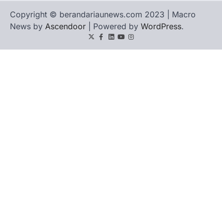
Copyright © berandariaunews.com 2023 | Macro
News by
Ascendoor
| Powered by
WordPress
.