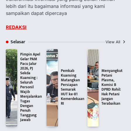
lebih dari itu bagaimana informasi yang kami
sampaikan dapat dipercaya
REDAKSI
Selasar
View All
Pimpin Apel
Gelar PAM
Pacu Jalur
2026, PJ
Pemkab
Menyangkut
Sekda
Kuansing
Petani
Kuansing :
Matangkan
Plasma,
Seluruh
Persiapan
Komisi B
Personil
Semarak
DPRD Rohil:
Wajib
HUT ke-81
Hak Petani
Menjalankan
Kemerdekaan
Jangan
Tugas
RI
Terabaikan
Dengan
Penuh
Tanggung
Jawab