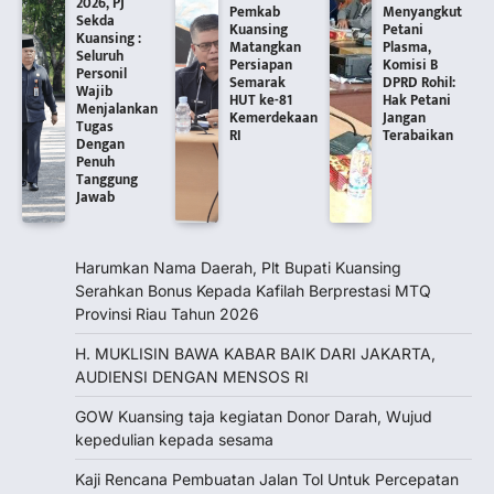
2026, PJ
Pemkab
Menyangkut
Sekda
Kuansing
Petani
Kuansing :
Matangkan
Plasma,
Seluruh
Persiapan
Komisi B
Personil
Semarak
DPRD Rohil:
Wajib
HUT ke-81
Hak Petani
Menjalankan
Kemerdekaan
Jangan
Tugas
RI
Terabaikan
Dengan
Penuh
Tanggung
Jawab
Harumkan Nama Daerah, Plt Bupati Kuansing
Serahkan Bonus Kepada Kafilah Berprestasi MTQ
Provinsi Riau Tahun 2026
H. MUKLISIN BAWA KABAR BAIK DARI JAKARTA,
‎AUDIENSI DENGAN MENSOS RI
GOW Kuansing taja kegiatan Donor Darah, Wujud
kepedulian kepada sesama
Kaji Rencana Pembuatan Jalan Tol Untuk Percepatan