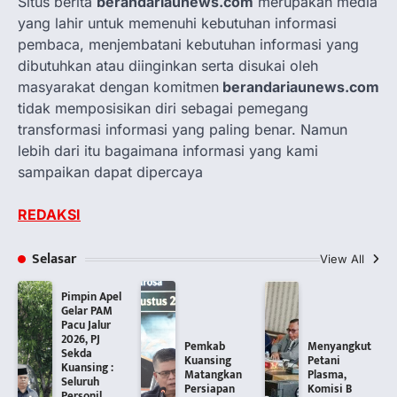
Situs berita
berandariaunews.com
merupakan media
yang lahir untuk memenuhi kebutuhan informasi
pembaca, menjembatani kebutuhan informasi yang
dibutuhkan atau diinginkan serta disukai oleh
masyarakat dengan komitmen
berandariaunews.com
tidak memposisikan diri sebagai pemegang
transformasi informasi yang paling benar. Namun
lebih dari itu bagaimana informasi yang kami
sampaikan dapat dipercaya
REDAKSI
Selasar
View All
Pimpin Apel
Gelar PAM
Pacu Jalur
2026, PJ
Pemkab
Menyangkut
Sekda
Kuansing
Petani
Kuansing :
Matangkan
Plasma,
Seluruh
Persiapan
Komisi B
Personil