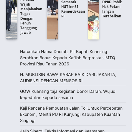
Semarak
DPRD Rohil:
Wajib
HUT ke-81
Hak Petani
Menjalankan
Kemerdekaan
Jangan
Tugas
RI
Terabaikan
Dengan
Penuh
Tanggung
Jawab
Harumkan Nama Daerah, Plt Bupati Kuansing
Serahkan Bonus Kepada Kafilah Berprestasi MTQ
Provinsi Riau Tahun 2026
H. MUKLISIN BAWA KABAR BAIK DARI JAKARTA,
‎AUDIENSI DENGAN MENSOS RI
GOW Kuansing taja kegiatan Donor Darah, Wujud
kepedulian kepada sesama
Kaji Rencana Pembuatan Jalan Tol Untuk Percepatan
Ekonomi, Mentri PU RI Kunjungi Kabupaten Kuantan
Singingi
Jalin Sinergi Taktis Informasi dan Keamanan,