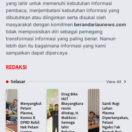
yang lahir untuk memenuhi kebutuhan informasi
pembaca, menjembatani kebutuhan informasi yang
dibutuhkan atau diinginkan serta disukai oleh
masyarakat dengan komitmen
berandariaunews.com
tidak memposisikan diri sebagai pemegang
transformasi informasi yang paling benar. Namun
lebih dari itu bagaimana informasi yang kami
sampaikan dapat dipercaya
REDAKSI
Selasar
View All
Drag Bike
HUT
Menyangkut
Bhayangkara
Ganti Rugi
Petani
resmi
Lahan
Plasma,
ditutup, H.
Plasma
Komisi B
Muklisin :
Dipertanyakan,
DPRD Rohil:
Semoga
Petani
Hak Petani
lahir
Ngaku Tak
Jangan
Pebalap
Pernah Beri