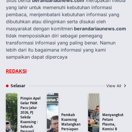
Situs berita
berandariaunews.com
merupakan media
yang lahir untuk memenuhi kebutuhan informasi
pembaca, menjembatani kebutuhan informasi yang
dibutuhkan atau diinginkan serta disukai oleh
masyarakat dengan komitmen
berandariaunews.com
tidak memposisikan diri sebagai pemegang
transformasi informasi yang paling benar. Namun
lebih dari itu bagaimana informasi yang kami
sampaikan dapat dipercaya
REDAKSI
Selasar
View All
Pimpin Apel
Gelar PAM
Pacu Jalur
2026, PJ
Pemkab
Menyangkut
Sekda
Kuansing
Petani
Kuansing :
Matangkan
Plasma,
Seluruh
Persiapan
Komisi B
Personil