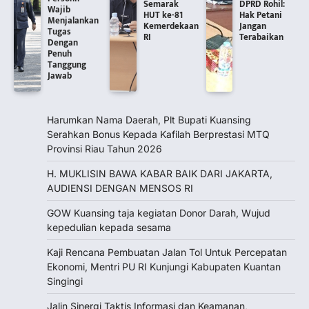
Semarak
DPRD Rohil:
Wajib
HUT ke-81
Hak Petani
Menjalankan
Kemerdekaan
Jangan
Tugas
RI
Terabaikan
Dengan
Penuh
Tanggung
Jawab
Harumkan Nama Daerah, Plt Bupati Kuansing
Serahkan Bonus Kepada Kafilah Berprestasi MTQ
Provinsi Riau Tahun 2026
H. MUKLISIN BAWA KABAR BAIK DARI JAKARTA,
‎AUDIENSI DENGAN MENSOS RI
GOW Kuansing taja kegiatan Donor Darah, Wujud
kepedulian kepada sesama
Kaji Rencana Pembuatan Jalan Tol Untuk Percepatan
Ekonomi, Mentri PU RI Kunjungi Kabupaten Kuantan
Singingi
Jalin Sinergi Taktis Informasi dan Keamanan,