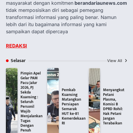
masyarakat dengan komitmen
berandariaunews.com
tidak memposisikan diri sebagai pemegang
transformasi informasi yang paling benar. Namun
lebih dari itu bagaimana informasi yang kami
sampaikan dapat dipercaya
REDAKSI
Selasar
View All
Pimpin Apel
Gelar PAM
Pacu Jalur
2026, PJ
Pemkab
Menyangkut
Sekda
Kuansing
Petani
Kuansing :
Matangkan
Plasma,
Seluruh
Persiapan
Komisi B
Personil
Semarak
DPRD Rohil:
Wajib
HUT ke-81
Hak Petani
Menjalankan
Kemerdekaan
Jangan
Tugas
RI
Terabaikan
Dengan
Penuh