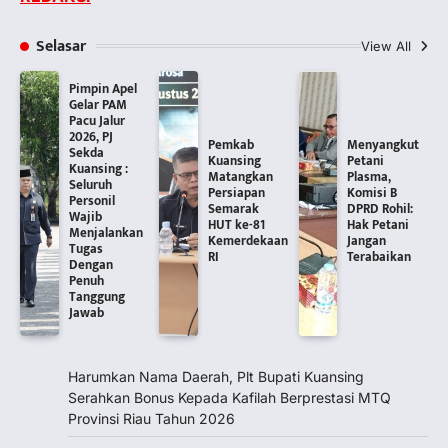
Selasar
View All
Pimpin Apel
Gelar PAM
Pacu Jalur
2026, PJ
Pemkab
Menyangkut
Sekda
Kuansing
Petani
Kuansing :
Matangkan
Plasma,
Seluruh
Persiapan
Komisi B
Personil
Semarak
DPRD Rohil:
Wajib
HUT ke-81
Hak Petani
Menjalankan
Kemerdekaan
Jangan
Tugas
RI
Terabaikan
Dengan
Penuh
Tanggung
Jawab
Harumkan Nama Daerah, Plt Bupati Kuansing
Serahkan Bonus Kepada Kafilah Berprestasi MTQ
Provinsi Riau Tahun 2026