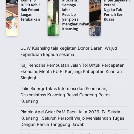
Komisi B
Muklisin :
Dipertanyakan,
DPRD Rohil:
Semoga
Petani
Hak Petani
lahir
Ngaku Tak
Jangan
Pebalap
Pernah Beri
Terabaikan
yang bisa
Kuasa
mengharumkan
Kuansing
GOW Kuansing taja kegiatan Donor Darah, Wujud
kepedulian kepada sesama
Kaji Rencana Pembuatan Jalan Tol Untuk Percepatan
Ekonomi, Mentri PU RI Kunjungi Kabupaten Kuantan
Singingi
Jalin Sinergi Taktis Informasi dan Keamanan,
Diskominfoss Kuansing Resmi Gandeng Polres
Kuansing
Pimpin Apel Gelar PAM Pacu Jalur 2026, PJ Sekda
Kuansing : Seluruh Personil Wajib Menjalankan Tugas
Dengan Penuh Tanggung Jawab