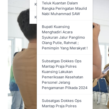
Bupati Rohil Bistamam
Teluk Kuantan Dalam
KABUPATEN SIAK
Buka Secara Resmi
Rangka Peringatan Maulid
Kegiatan Pasar Murah PT.
Nabi Muhammad SAW
KOTA PEKANBARU
PHR Di Kecamatan Bangko
Bupati Kuansing
Rapat Paripurna DPRD
Menghadiri Acara
Rohil Penyampaian LKPJ
Syukuran Jalur Panglimo
Bupati Tahun 2024
Olang Putie, Rahmat ;
Pemimpin Yang Merakyat !
Dana Kerjasama Media
Tidak Dianggarkan,
Subsatgas Dokkes Ops
Perusahaan Media, Kabiro
Mantap Praja Polres
& Wartawan Di Rohil
Kuansing Lakukan
Layangkan Surat
Pemeriksaan Kesehatan
Permintaa Hearing
Personel Jelang
Dengan DPRD
Pengamanan Pilkada 2024
Dihadiri Bupati, DPRD
Subsatgas Dokkes Ops
Sahkan RAPBD Rohil
Mantap Praja Polres