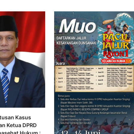
tusan Kasus
an Ketua DPRD
nasehat Hukum :