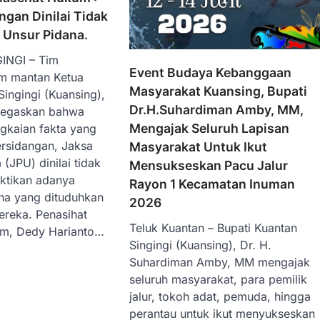
ngan Dinilai Tidak
Unsur Pidana.
INGI – Tim
Event Budaya Kebanggaan
m mantan Ketua
Masyarakat Kuansing, Bupati
ingingi (Kuansing),
Dr.H.Suhardiman Amby, MM,
negaskan bahwa
Mengajak Seluruh Lapisan
ngkaian fakta yang
ersidangan, Jaksa
Masyarakat Untuk Ikut
JPU) dinilai tidak
Mensukseskan Pacu Jalur
tikan adanya
Rayon 1 Kecamatan Inuman
na yang dituduhkan
2026
ereka. Penasihat
Teluk Kuantan – Bupati Kuantan
im, Dedy Harianto…
Singingi (Kuansing), Dr. H.
Suhardiman Amby, MM mengajak
seluruh masyarakat, para pemilik
jalur, tokoh adat, pemuda, hingga
perantau untuk ikut menyukseskan