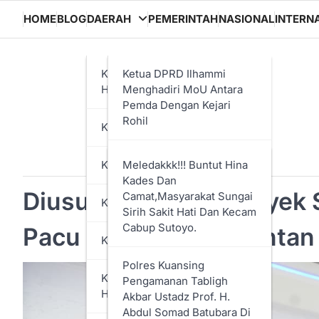
HOME
BLOG
DAERAH
PEMERINTAH
NASIONAL
INTERN
KABUPATEN ROKAN
Ketua DPRD Ilhammi
HILIR
Menghadiri MoU Antara
Pemda Dengan Kejari
Rohil
KABUPATEN KAMPAR
Perkuat Sinergi Cegah
KUANTAN SINGINGI
Meledakkk!!! Buntut Hina
Penyelewengan Anggaran
Kades Dan
Tahun 2025, Pemkab Rohil
Diusulkan Masuk Proyek S
Camat,Masyarakat Sungai
KABUPATEN BENGKALIS
Dan Kejaksaan Tanda
Sirih Sakit Hati Dan Kecam
Tangani MoU
Cabup Sutoyo.
Pacu Jalur Teluk Kuantan
KOTA DUMAI
Rapat Paripurna DPRD
Polres Kuansing
Rohil Penyampaian LKPJ
KABUPATEN INDRAGIRI
Pengamanan Tabligh
Bupati Tahun 2024
HULU
Akbar Ustadz Prof. H.
Abdul Somad Batubara Di