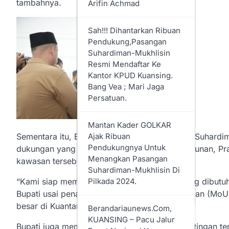
tambahnya.
Arifin Achmad
Kepenghuluan Sapta
Permai
Sah!!! Dihantarkan Ribuan
Pendukung,Pasangan
Bupati Rohil Sampaikan
Suhardiman-Mukhlisin
Rancangan Perubahan
Resmi Mendaftar Ke
KUA Dan PPAS Tahun
Kantor KPUD Kuansing.
Anggaran 2024
Bang Vea ; Mari Jaga
Persatuan.
Dirawat Oleh Petugas DLH
Rohil, Taman Sungai
Mantan Kader GOLKAR
Pabrik Menjadi Indah
Sementara itu, Bupati Kuantan Singingi, Dr. H. Suhard
Ajak Ribuan
Pendukungnya Untuk
dukungan yang diberikan Balai Penataan Bangunan, Pr
Diskominfotiks Rohil
Menangkan Pasangan
kawasan tersebut.
Resmi Luncurkan Logo
Suhardiman-Mukhlisin Di
HUT Ke-25 Kabupaten
“Kami siap memenuhi seluruh persyaratan yang dibutuhk
Pilkada 2024.
Rokan Hilir 2024
Bupati usai penandatanganan nota kesepahaman (MoU
besar di Kuantan Singingi, Senin siang.
Berandariaunews.com,
KUANSING – Pacu Jalur
Bupati juga meminta seluruh pemangku kepentingan t