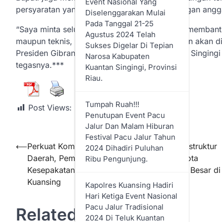
Event Nasional Yang
persyaratan yang diperlukan, sehingga dukungan anggar
Diselenggarakan Mulai
Pada Tanggal 21-25
“Saya minta seluruh stakeholder terkait untuk memban
Agustus 2024 Telah
maupun teknis, agar dana pusat yang telah dan akan di
Sukses Digelar Di Tepian
Presiden Gibran Rakabuming Raka ke Kuantan Singingi 
Narosa Kabupaten
tegasnya.***
Kuantan Singingi, Provinsi
Riau.
Tumpah Ruah!!!
Post Views:
207
Penutupan Event Pacu
Jalur Dan Malam Hiburan
Festival Pacu Jalur Tahun
⟵
Perkuat Komitmen Dalam Penanganan Infrastruktur
2024 Dihadiri Puluhan
Daerah, Pemkab Kuansing Tandatangani Nota
Ribu Pengunjung.
Kesepakatan Dengan Sejumlah Perusahaan Besar di
Kuansing
Kapolres Kuansing Hadiri
Hari Ketiga Event Nasional
Pacu Jalur Tradisional
Related Posts
2024 Di Teluk Kuantan