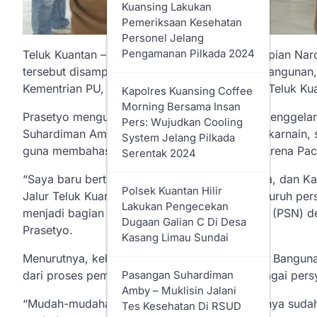
Anggaran Tahun 2025
Kuansing Lakukan
Sebesar Rp 2,6 Triliun
Pemeriksaan Kesehatan
Personel Jelang
Pengamanan Pilkada 2024
Teluk Kuantan – Kawasan Arena Pacu Jalur Tepian Naro
Tahun 2025 Pemkab Rohil
tersebut disampaikan Kepala Balai Penataan Bangunan,
Terima Dana DAK BOKB 7,1
Kementrian PU, Ir. Prasetyo Budi Luhur, ST, di Teluk Ku
Miliar
Kapolres Kuansing Coffee
Morning Bersama Insan
Prasetyo mengungkapkan, dirinya baru saja menggelar 
Pers: Wujudkan Cooling
Lapas Kelas IIA
Suhardiman Amby, MM, Sekretaris Daerah Zulkarnain, s
System Jelang Pilkada
Bagansiapiapi Rutin
guna membahas rencana penataan kawasan Arena Pacu 
Serentak 2024
Melaksanakan Program
Pembinaan Narapidana
“Saya baru bertemu dengan Pak Bupati, Sekda, dan Ka
Polsek Kuantan Hilir
Jalur Teluk Kuantan. Alhamdulillah, apabila seluruh pe
Lakukan Pengecekan
menjadi bagian dari Proyek Strategis Nasional (PSN) 
Bupati Rohil Hadiri Dan
Dugaan Galian C Di Desa
Buka Seminar HUT Ke-73
Prasetyo.
Kasang Limau Sundai
IBI Tahun 2024
Menurutnya, kehadiran tim dari Balai Penataan Bangun
dari proses pemantapan dan identifikasi berbagai pers
Pasangan Suhardiman
Bupati Rohil Letakan Batu
Amby – Muklisin Jalani
Pertama Pembangunan
“Mudah-mudahan pada tahun 2027 anggarannya sudah 
Tes Kesehatan Di RSUD
Rumah Suluk