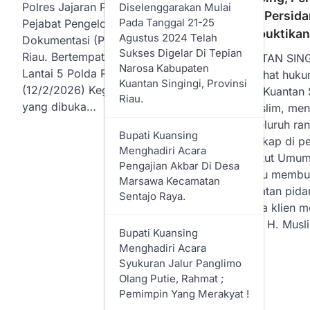
Polres Jajaran Polda Riau serta
Diselenggarakan Mulai
Fakta Persida
Pada Tanggal 21-25
Pejabat Pengelola Informasi dan
Membuktikan 
Agustus 2024 Telah
Dokumentasi (PPID) Satker Polda
Sukses Digelar Di Tepian
Riau. Bertempat di Aula Tribrata
KUANTAN SING
Narosa Kabupaten
Lantai 5 Polda Riau. Kamis
penasihat huku
Kuantan Singingi, Provinsi
(12/2/2026) Kegiatan pelatihan
DPRD Kuantan S
Riau.
yang dibuka…
H. Muslim, me
dari seluruh ra
Bupati Kuansing
terungkap di p
Menghadiri Acara
Penuntut Umum (
Pengajian Akbar Di Desa
mampu membuk
Marsawa Kecamatan
perbuatan pida
Sentajo Raya.
kepada klien m
hukum H. Musl
Bupati Kuansing
Menghadiri Acara
Syukuran Jalur Panglimo
Olang Putie, Rahmat ;
Pemimpin Yang Merakyat !