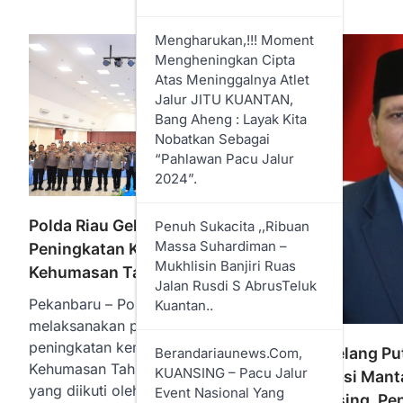
Mengharukan,!!! Moment
Mengheningkan Cipta
Atas Meninggalnya Atlet
Jalur JITU KUANTAN,
Bang Aheng : Layak Kita
Nobatkan Sebagai
“Pahlawan Pacu Jalur
2024”.
Polda Riau Gelar Pelatihan
Penuh Sukacita ,,Ribuan
Massa Suhardiman –
Peningkatan Kemampuan
Mukhlisin Banjiri Ruas
Kehumasan Tahun 2026
Jalan Rusdi S AbrusTeluk
Pekanbaru – Polda Riau
Kuantan..
melaksanakan pelatihan
peningkatan kemampuan
Menjelang Pu
Berandariaunews.com,
Kehumasan Tahun Anggaran 2026,
KUANSING – Pacu Jalur
Korupsi Mant
yang diikuti oleh Para Kasi Humas
Event Nasional Yang
Kuansing, Pe