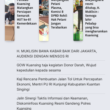
Pemkab
Menyangkut
Bhayangkara
Kuansing
Petani
resmi
Matangkan
Plasma,
ditutup, H.
Persiapan
Komisi B
Muklisin :
Semarak
DPRD Rohil:
Semoga
HUT ke-81
Hak Petani
lahir
Kemerdekaan
Jangan
Pebalap
RI
Terabaikan
yang bisa
mengharumkan
Kuansing
H. MUKLISIN BAWA KABAR BAIK DARI JAKARTA,
‎AUDIENSI DENGAN MENSOS RI
GOW Kuansing taja kegiatan Donor Darah, Wujud
kepedulian kepada sesama
Kaji Rencana Pembuatan Jalan Tol Untuk Percepatan
Ekonomi, Mentri PU RI Kunjungi Kabupaten Kuantan
Singingi
Jalin Sinergi Taktis Informasi dan Keamanan,
Diskominfoss Kuansing Resmi Gandeng Polres
Kuansing