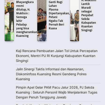
H. Muklisin
Bhayangkara
Ganti Rugi
Lantik
resmi
Lahan
Muradi
ditutup, H.
Plasma
sebagai
Muklisin :
Dipertanyakan,
Penjabat
Semoga
Petani
Sekda
lahir
Ngaku Tak
Kabupaten
Pebalap
Pernah Beri
Kuantan
yang bisa
Kuasa
Singingi
mengharumkan
Kuansing
Kaji Rencana Pembuatan Jalan Tol Untuk Percepatan
Ekonomi, Mentri PU RI Kunjungi Kabupaten Kuantan
Singingi
Jalin Sinergi Taktis Informasi dan Keamanan,
Diskominfoss Kuansing Resmi Gandeng Polres
Kuansing
Pimpin Apel Gelar PAM Pacu Jalur 2026, PJ Sekda
Kuansing : Seluruh Personil Wajib Menjalankan Tugas
Dengan Penuh Tanggung Jawab