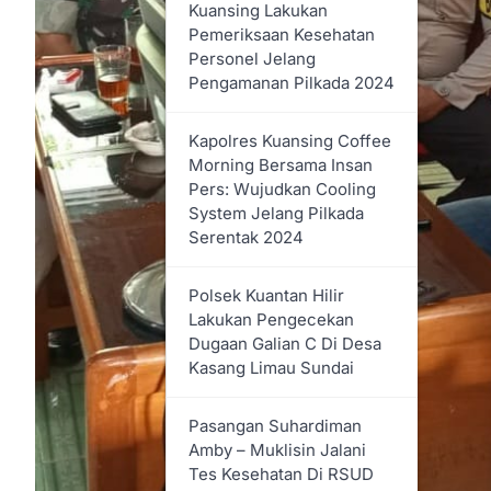
Anggaran Tahun 2025
Kuansing Lakukan
Sebesar Rp 2,6 Triliun
Pemeriksaan Kesehatan
Personel Jelang
Pengamanan Pilkada 2024
Tahun 2025 Pemkab Rohil
Terima Dana DAK BOKB 7,1
Miliar
Kapolres Kuansing Coffee
Morning Bersama Insan
Pers: Wujudkan Cooling
Lapas Kelas IIA
System Jelang Pilkada
Bagansiapiapi Rutin
Serentak 2024
Melaksanakan Program
Pembinaan Narapidana
Polsek Kuantan Hilir
Lakukan Pengecekan
Bupati Rohil Hadiri Dan
Dugaan Galian C Di Desa
Buka Seminar HUT Ke-73
Kasang Limau Sundai
IBI Tahun 2024
Pasangan Suhardiman
Bupati Rohil Letakan Batu
Amby – Muklisin Jalani
Pertama Pembangunan
Tes Kesehatan Di RSUD
Rumah Suluk