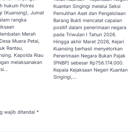
ah hukum Polres
Kuantan Singingi melalui Seksi
gi (Kuansing), Jumat
Pemulihan Aset dan Pengelolaan
alam rangka
Barang Bukti mencatat capaian
riksaan
positif dalam penerimaan negara
Jembatan Merah
pada Triwulan I Tahun 2026.
i Desa Muara Petai,
Hingga akhir Maret 2026, Kejari
uk Rantau,
Kuansing berhasil menyetorkan
sing. Kapolda Riau
Penerimaan Negara Bukan Pajak
ngan melaksanakan
(PNBP) sebesar Rp756.174.000.
asi…
Kepala Kejaksaan Negeri Kuantan
Singingi,…
g wajib ditandai
*