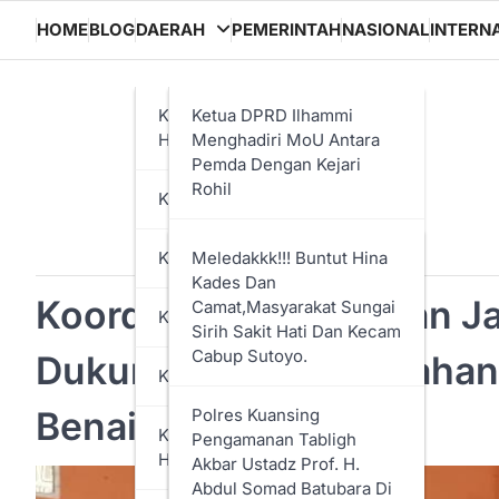
HOME
BLOG
DAERAH
PEMERINTAH
NASIONAL
INTERN
KABUPATEN ROKAN
Ketua DPRD Ilhammi
HILIR
Menghadiri MoU Antara
Pemda Dengan Kejari
Rohil
KABUPATEN KAMPAR
Perkuat Sinergi Cegah
KUANTAN SINGINGI
Meledakkk!!! Buntut Hina
Penyelewengan Anggaran
Kades Dan
Tahun 2025, Pemkab Rohil
Koordinasi Penanaman Jag
Camat,Masyarakat Sungai
KABUPATEN BENGKALIS
Dan Kejaksaan Tanda
Sirih Sakit Hati Dan Kecam
Tangani MoU
Cabup Sutoyo.
Dukung Program Ketahana
KOTA DUMAI
Rapat Paripurna DPRD
Benai
Polres Kuansing
Rohil Penyampaian LKPJ
KABUPATEN INDRAGIRI
Pengamanan Tabligh
Bupati Tahun 2024
HULU
Akbar Ustadz Prof. H.
Abdul Somad Batubara Di