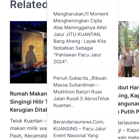
Related Posts
Mengharukan,!!! Moment
Mengheningkan Cipta
Atas Meninggalnya Atlet
Jalur JITU KUANTAN,
Bang Aheng : Layak Kita
Nobatkan Sebagai
“Pahlawan Pacu Jalur
2024”.
Penuh Sukacita ,,Ribuan
Massa Suhardiman –
Disambut Han
Mukhlisin Banjiri Ruas
Rumah Makan Liza Ocu di
Kuansing, Kap
Jalan Rusdi S AbrusTeluk
Singingi Hilir Terbakar,
Pembangunan
Kuantan..
Kerugian Ditaksir Rp300 Juta
Merah Putih P
Teluk Kuantan – Sebuah rumah
Berandariaunews.com,
Berandariaune
makan milik warga di Desa Tanjung
KUANSING – Pacu Jalur
Singingi – Kapo
Event Nasional Yang
Pauh, Kecamatan Singingi Hilir,
Heryawan mela