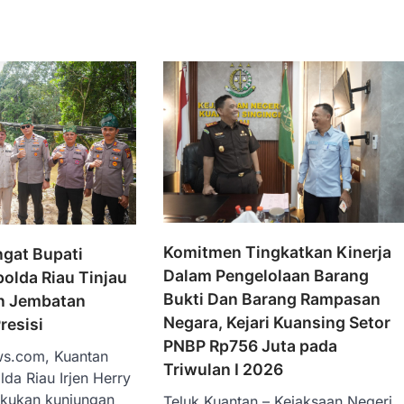
Komitmen Tingkatkan Kinerja
gat Bupati
Dalam Pengelolaan Barang
olda Riau Tinjau
Bukti Dan Barang Rampasan
 Jembatan
Negara, Kejari Kuansing Setor
resisi
PNBP Rp756 Juta pada
ws.com, Kuantan
Triwulan I 2026
lda Riau Irjen Herry
kukan kunjungan
Teluk Kuantan – Kejaksaan Negeri