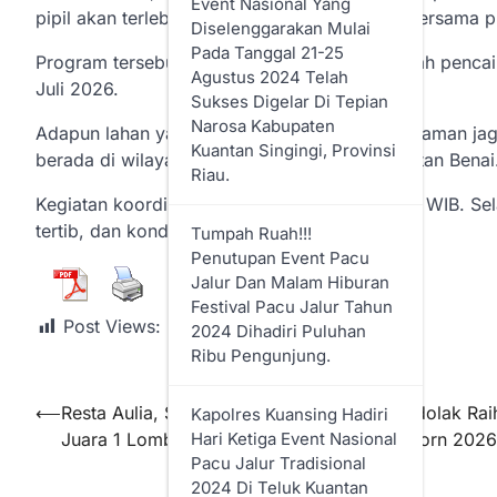
Event Nasional Yang
pipil akan terlebih dahulu dimusyawarahkan bersama p
Diselenggarakan Mulai
Pada Tanggal 21-25
Program tersebut direncanakan berjalan setelah penca
Agustus 2024 Telah
Juli 2026.
Sukses Digelar Di Tepian
Narosa Kabupaten
Adapun lahan yang direncanakan untuk penanaman jagung
Kuantan Singingi, Provinsi
berada di wilayah Desa Banjar Benai, Kecamatan Benai
Riau.
Kegiatan koordinasi selesai sekira pukul 09.15 WIB. S
tertib, dan kondusif.***
Tumpah Ruah!!!
Penutupan Event Pacu
Jalur Dan Malam Hiburan
Festival Pacu Jalur Tahun
Post Views:
214
2024 Dihadiri Puluhan
Ribu Pengunjung.
⟵
Resta Aulia, Siswa MTs Babussalam Simandolak Rai
Kapolres Kuansing Hadiri
Hari Ketiga Event Nasional
Juara 1 Lomba Da’i Cilik di FOKSI Cup Reborn 2026
Pacu Jalur Tradisional
2024 Di Teluk Kuantan