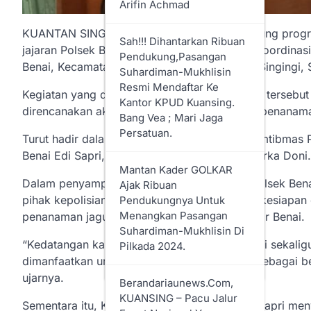
Arifin Achmad
Kepenghuluan Sapta
Permai
KUANTAN SINGINGI – Dalam rangka mendukung progr
Sah!!! Dihantarkan Ribuan
jajaran Polsek Benai melaksanakan kegiatan koordinasi
Pendukung,Pasangan
Bupati Rohil Sampaikan
Benai, Kecamatan Benai, Kabupaten Kuantan Singingi, 
Suhardiman-Mukhlisin
Rancangan Perubahan
Resmi Mendaftar Ke
KUA Dan PPAS Tahun
Kegiatan yang dimulai sekira pukul 08.50 WIB tersebut
Kantor KPUD Kuansing.
Anggaran 2024
direncanakan akan digunakan sebagai lokasi penanaman
Bang Vea ; Mari Jaga
Persatuan.
Turut hadir dalam kegiatan tersebut Bhabinkamtibmas 
Dirawat Oleh Petugas DLH
Benai Edi Sapri, serta Babinsa Banjar Benai Serka Doni.
Rohil, Taman Sungai
Mantan Kader GOLKAR
Pabrik Menjadi Indah
Dalam penyampaiannya, Bhabinkamtibmas Polsek Bena
Ajak Ribuan
pihak kepolisian bertujuan untuk memastikan kesiapan
Pendukungnya Untuk
Diskominfotiks Rohil
Menangkan Pasangan
penanaman jagung pipil di wilayah Desa Banjar Benai.
Resmi Luncurkan Logo
Suhardiman-Mukhlisin Di
HUT Ke-25 Kabupaten
“Kedatangan kami untuk melakukan koordinasi sekalig
Pilkada 2024.
Rokan Hilir 2024
dimanfaatkan untuk penanaman jagung pipil sebagai 
ujarnya.
Berandariaunews.com,
KUANSING – Pacu Jalur
Sementara itu, Kepala Desa Banjar Benai Edi Sapri 