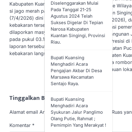
Diselenggarakan Mulai
Kabupaten Kuantan Singingi dilalap
kerja ke Wilay
Pada Tanggal 21-25
si jago merah pada Selasa
Kuantan Singin
Agustus 2024 Telah
(7/4/2026) dini hari. Peristiwa
(20/2/2026), d
Sukses Digelar Di Tepian
kebakaran tersebut pertama kali
asistensi peme
Narosa Kabupaten
dilaporkan masyarakat sekitar
pembangunan 
Kuantan Singingi, Provinsi
pada pukul 03.10 WIB. Mendapat
Putih Presisi d
Riau.
laporan tersebut, tim pemadam
Kecamatan Puc
kebakaran langsung…
Kabupaten Kuan
Bupati Kuansing
beserta rombo
Menghadiri Acara
peninjauan lok
Pengajian Akbar Di Desa
Marsawa Kecamatan
Sentajo Raya.
Tinggalkan Balasan
Bupati Kuansing
Menghadiri Acara
Alamat email Anda tidak akan dipublikasikan.
Ruas yan
Syukuran Jalur Panglimo
Olang Putie, Rahmat ;
Pemimpin Yang Merakyat !
Komentar
*