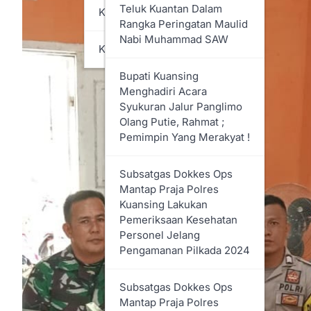
Bupati Rohil Bistamam
Teluk Kuantan Dalam
KABUPATEN SIAK
Buka Secara Resmi
Rangka Peringatan Maulid
Kegiatan Pasar Murah PT.
Nabi Muhammad SAW
KOTA PEKANBARU
PHR Di Kecamatan Bangko
Bupati Kuansing
Rapat Paripurna DPRD
Menghadiri Acara
Rohil Penyampaian LKPJ
Syukuran Jalur Panglimo
Bupati Tahun 2024
Olang Putie, Rahmat ;
Pemimpin Yang Merakyat !
Dana Kerjasama Media
Tidak Dianggarkan,
Subsatgas Dokkes Ops
Perusahaan Media, Kabiro
Mantap Praja Polres
& Wartawan Di Rohil
Kuansing Lakukan
Layangkan Surat
Pemeriksaan Kesehatan
Permintaa Hearing
Personel Jelang
Dengan DPRD
Pengamanan Pilkada 2024
Dihadiri Bupati, DPRD
Subsatgas Dokkes Ops
Sahkan RAPBD Rohil
Mantap Praja Polres