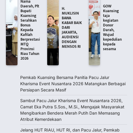
Nama
Daerah, Plt
GOW
H.
Bupati
Kuansing
MUKLISIN
Kuansing
taja
BAWA
Serahkan
kegiatan
KABAR BAIK
Bonus
Donor
DARI
Kepada
Darah,
JAKARTA,
Kafilah
Wujud
‎AUDIENSI
Berprestasi
kepedulian
DENGAN
MTQ
kepada
MENSOS RI
Provinsi
sesama
Riau Tahun
2026
Pemkab Kuansing Bersama Panitia Pacu Jalur
Kharisma Event Nusantara 2026 Matangkan Berbagai
Persiapan Secara Masif
Sambut Pacu Jalur Kharisma Event Nusantara 2026,
Camat Eka Putra S.Sos., M.Si., Mengajak Masyarakat
Mengibarkan Bendera Merah Putih Dan Memasang
Atribut Kemerdekaan
Jelang HUT RIAU, HUT RI, dan Pacu Jalur, Pemkab