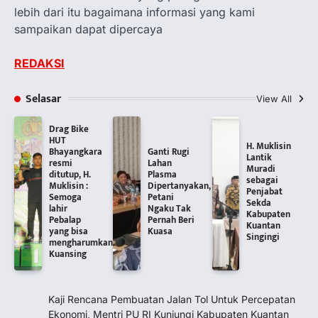
lebih dari itu bagaimana informasi yang kami
sampaikan dapat dipercaya
REDAKSI
Selasar
View All
Drag Bike
HUT
H. Muklisin
Bhayangkara
Ganti Rugi
Lantik
resmi
Lahan
Muradi
ditutup, H.
Plasma
sebagai
Muklisin :
Dipertanyakan,
Penjabat
Semoga
Petani
Sekda
lahir
Ngaku Tak
Kabupaten
Pebalap
Pernah Beri
Kuantan
yang bisa
Kuasa
Singingi
mengharumkan
Kuansing
Kaji Rencana Pembuatan Jalan Tol Untuk Percepatan
Ekonomi, Mentri PU RI Kunjungi Kabupaten Kuantan