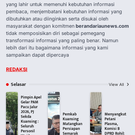
yang lahir untuk memenuhi kebutuhan informasi
pembaca, menjembatani kebutuhan informasi yang
dibutuhkan atau diinginkan serta disukai oleh
masyarakat dengan komitmen
berandariaunews.com
tidak memposisikan diri sebagai pemegang
transformasi informasi yang paling benar. Namun
lebih dari itu bagaimana informasi yang kami
sampaikan dapat dipercaya
REDAKSI
Selasar
View All
Pimpin Apel
Gelar PAM
Pacu Jalur
2026, PJ
Pemkab
Menyangkut
Sekda
Kuansing
Petani
Kuansing :
Matangkan
Plasma,
Seluruh
Persiapan
Komisi B
Personil
Semarak
DPRD Rohil: