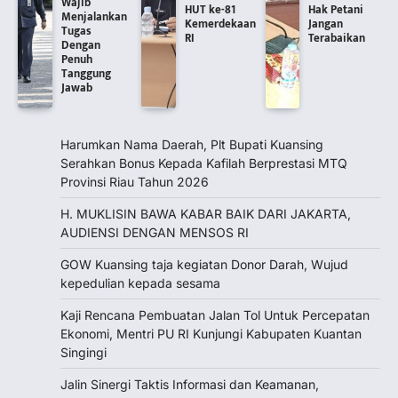
Wajib
HUT ke-81
Hak Petani
Menjalankan
Kemerdekaan
Jangan
Tugas
RI
Terabaikan
Dengan
Penuh
Tanggung
Jawab
Harumkan Nama Daerah, Plt Bupati Kuansing
Serahkan Bonus Kepada Kafilah Berprestasi MTQ
Provinsi Riau Tahun 2026
H. MUKLISIN BAWA KABAR BAIK DARI JAKARTA,
‎AUDIENSI DENGAN MENSOS RI
GOW Kuansing taja kegiatan Donor Darah, Wujud
kepedulian kepada sesama
Kaji Rencana Pembuatan Jalan Tol Untuk Percepatan
Ekonomi, Mentri PU RI Kunjungi Kabupaten Kuantan
Singingi
Jalin Sinergi Taktis Informasi dan Keamanan,