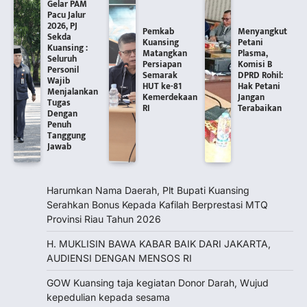
Gelar PAM
Pacu Jalur
2026, PJ
Pemkab
Menyangkut
Sekda
Kuansing
Petani
Kuansing :
Matangkan
Plasma,
Seluruh
Persiapan
Komisi B
Personil
Semarak
DPRD Rohil:
Wajib
HUT ke-81
Hak Petani
Menjalankan
Kemerdekaan
Jangan
Tugas
RI
Terabaikan
Dengan
Penuh
Tanggung
Jawab
Harumkan Nama Daerah, Plt Bupati Kuansing
Serahkan Bonus Kepada Kafilah Berprestasi MTQ
Provinsi Riau Tahun 2026
H. MUKLISIN BAWA KABAR BAIK DARI JAKARTA,
‎AUDIENSI DENGAN MENSOS RI
GOW Kuansing taja kegiatan Donor Darah, Wujud
kepedulian kepada sesama