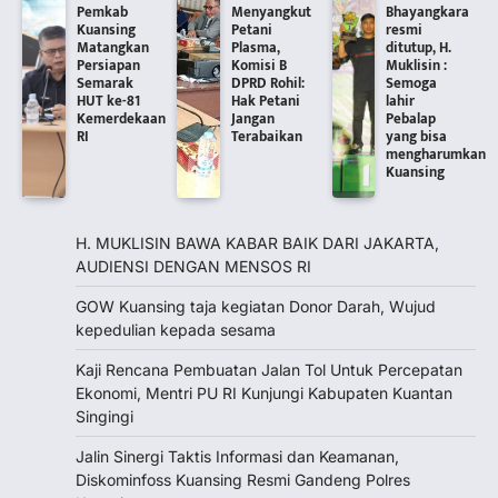
Pemkab
Menyangkut
Bhayangkara
Kuansing
Petani
resmi
Matangkan
Plasma,
ditutup, H.
Persiapan
Komisi B
Muklisin :
Semarak
DPRD Rohil:
Semoga
HUT ke-81
Hak Petani
lahir
Kemerdekaan
Jangan
Pebalap
RI
Terabaikan
yang bisa
mengharumkan
Kuansing
H. MUKLISIN BAWA KABAR BAIK DARI JAKARTA,
‎AUDIENSI DENGAN MENSOS RI
GOW Kuansing taja kegiatan Donor Darah, Wujud
kepedulian kepada sesama
Kaji Rencana Pembuatan Jalan Tol Untuk Percepatan
Ekonomi, Mentri PU RI Kunjungi Kabupaten Kuantan
Singingi
Jalin Sinergi Taktis Informasi dan Keamanan,
Diskominfoss Kuansing Resmi Gandeng Polres