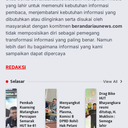
yang lahir untuk memenuhi kebutuhan informasi
pembaca, menjembatani kebutuhan informasi yang
dibutuhkan atau diinginkan serta disukai oleh
masyarakat dengan komitmen
berandariaunews.com
tidak memposisikan diri sebagai pemegang
transformasi informasi yang paling benar. Namun
lebih dari itu bagaimana informasi yang kami
sampaikan dapat dipercaya
REDAKSI
Selasar
View All
Drag Bike
HUT
Pemkab
Menyangkut
Bhayangkara
Kuansing
Petani
resmi
Matangkan
Plasma,
ditutup, H.
Persiapan
Komisi B
Muklisin :
Semarak
DPRD Rohil:
Semoga
HUT ke-81
Hak Petani
lahir