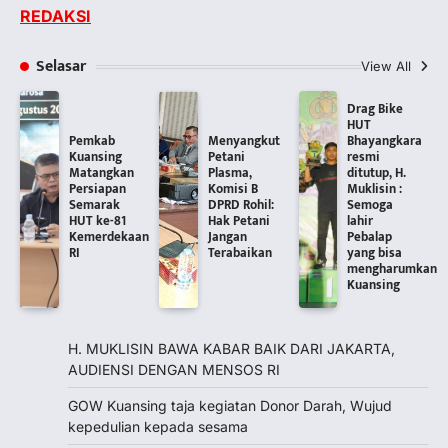
REDAKSI
Selasar
View All
Drag Bike
HUT
Pemkab
Menyangkut
Bhayangkara
Kuansing
Petani
resmi
Matangkan
Plasma,
ditutup, H.
Persiapan
Komisi B
Muklisin :
Semarak
DPRD Rohil:
Semoga
HUT ke-81
Hak Petani
lahir
Kemerdekaan
Jangan
Pebalap
RI
Terabaikan
yang bisa
mengharumkan
Kuansing
H. MUKLISIN BAWA KABAR BAIK DARI JAKARTA,
‎AUDIENSI DENGAN MENSOS RI
GOW Kuansing taja kegiatan Donor Darah, Wujud
kepedulian kepada sesama