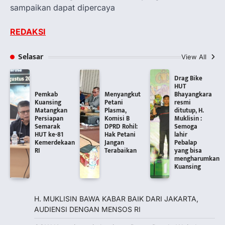
sampaikan dapat dipercaya
REDAKSI
Selasar
View All
Drag Bike
HUT
Pemkab
Menyangkut
Bhayangkara
Kuansing
Petani
resmi
Matangkan
Plasma,
ditutup, H.
Persiapan
Komisi B
Muklisin :
Semarak
DPRD Rohil:
Semoga
HUT ke-81
Hak Petani
lahir
Kemerdekaan
Jangan
Pebalap
RI
Terabaikan
yang bisa
mengharumkan
Kuansing
H. MUKLISIN BAWA KABAR BAIK DARI JAKARTA,
‎AUDIENSI DENGAN MENSOS RI